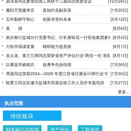
梁泽泉同志参加全国工商联十三届四次执委会议
[12月24日]
履职尽责建诤言 真知灼见献良策
[1月20日]
五年勤耕守初心 创新求变向未来
[5月12日]
喜 报
[8月6日]
南京银行盐城分行党委书记、行长黄咏花一行莅临集团参观交流
[8月4日]
力拓市场谋发展 精研能力提质效
[8月1日]
吴云龙、黄兰兰两同志荣获省资产评估行业“两优一先”表彰
[8月1日]
以赛促学砺精兵 奋勇争先创佳绩
[7月30日]
周遥同志荣获2024—2026 年度江苏省注册会计师行业“优秀共产党
[7月30日]
员”称号
陈爱兰同志应邀为盐城市房屋征收工作人员作专题培训
[7月27日]
更多...
执业范围
传统板块
财务审计与咨询
资产评估
工程造价