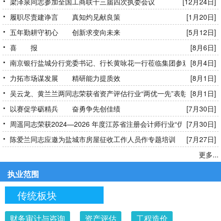
梁泽泉同志参加全国工商联十三届四次执委会议
[12月24日]
履职尽责建诤言 真知灼见献良策
[1月20日]
五年勤耕守初心 创新求变向未来
[5月12日]
喜 报
[8月6日]
南京银行盐城分行党委书记、行长黄咏花一行莅临集团参观交流
[8月4日]
力拓市场谋发展 精研能力提质效
[8月1日]
吴云龙、黄兰兰两同志荣获省资产评估行业“两优一先”表彰
[8月1日]
以赛促学砺精兵 奋勇争先创佳绩
[7月30日]
周遥同志荣获2024—2026 年度江苏省注册会计师行业“优秀共产党
[7月30日]
员”称号
陈爱兰同志应邀为盐城市房屋征收工作人员作专题培训
[7月27日]
更多...
执业范围
传统板块
财务审计与咨询
资产评估
工程造价