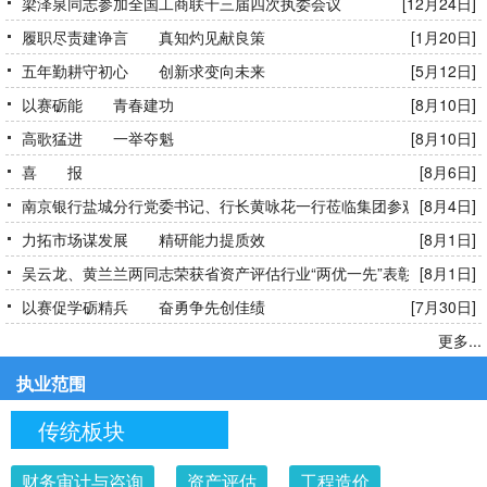
梁泽泉同志参加全国工商联十三届四次执委会议
[12月24日]
履职尽责建诤言 真知灼见献良策
[1月20日]
五年勤耕守初心 创新求变向未来
[5月12日]
以赛砺能 青春建功
[8月10日]
高歌猛进 一举夺魁
[8月10日]
喜 报
[8月6日]
南京银行盐城分行党委书记、行长黄咏花一行莅临集团参观交流
[8月4日]
力拓市场谋发展 精研能力提质效
[8月1日]
吴云龙、黄兰兰两同志荣获省资产评估行业“两优一先”表彰
[8月1日]
以赛促学砺精兵 奋勇争先创佳绩
[7月30日]
更多...
执业范围
传统板块
财务审计与咨询
资产评估
工程造价